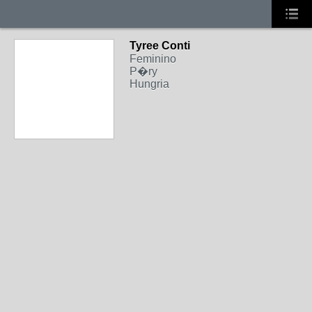
Tyree Conti
Feminino
P�ry
Hungria