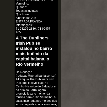
Rua da Paciência, 127 – Rio
Vermelho.
Quando:
Todas as quintas
Que horas:
A partir das 22h
ENTRADA FRANCA
Informações:
71 98296-2886 / 71 99957-
4653
A The Dubliners
Irish Pub se
instalou no bairro
mais boêmio da
capital baiana, o
Rio Vermelho
Da Redação
(redacao@portalibahia.com.br)
A franquia The Dubliners Irish
Pub, que já teve filiais no
Centro Histórico de Salvador e
na orla da Barra, agora
promete levar o melhor da
música para o Rio Vermelho. A
casa, inspirada nos moldes dos
aconchegantes pubs europeus,