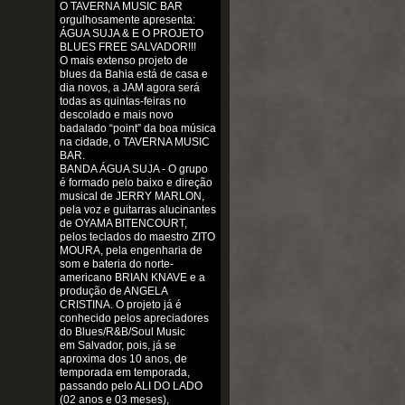
O TAVERNA MUSIC BAR
orgulhosamente apresenta:
ÁGUA SUJA & E O PROJETO
BLUES FREE SALVADOR!!!
O mais extenso projeto de
blues da Bahia está de casa e
dia novos, a JAM agora será
todas as quintas-feiras no
descolado e mais novo
badalado “point” da boa música
na cidade, o TAVERNA MUSIC
BAR.
BANDA ÁGUA SUJA - O grupo
é formado pelo baixo e direção
musical de JERRY MARLON,
pela voz e guitarras alucinantes
de OYAMA BITENCOURT,
pelos teclados do maestro ZITO
MOURA, pela engenharia de
som e bateria do norte-
americano BRIAN KNAVE e a
produção de ANGELA
CRISTINA. O projeto já é
conhecido pelos apreciadores
do Blues/R&B/Soul Music
em
Salvador, pois, já se
aproxima dos 10 anos, de
temporada em temporada,
passando pelo ALI DO LADO
(02 anos e 03 meses),