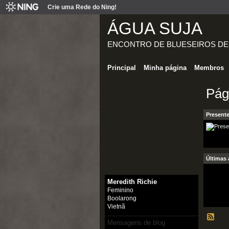
Crie uma Rede do Ning!
ÁGUA SUJA
ENCONTRO DE BLUESEIROS DE
Principal
Minha página
Membros
Pág
Presente
Últimas 
Meredith Richie
Feminino
Boolarong
Vietnã
Mensagens de blog