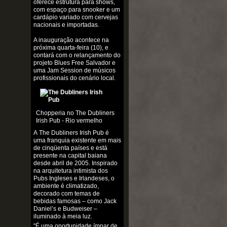
oferece estrutura para shows,
com espaço para snooker e um
cardápio variado com cervejas
nacionais e importadas.
A inauguração acontece na
próxima quarta-feira (10), e
contará com o relançamento do
projeto Blues Free Salvador e
uma Jam Session de músicos
profissionais do cenário local.
Chopperia no The Dubliners
Irish Pub - Rio vermelho
A The Dubliners Irish Pub é
uma franquia existente em mais
de cinqüenta países e está
presente na capital baiana
desde abril de 2005. Inspirado
na arquitetura intimista dos
Pubs Ingleses e Irlandeses, o
ambiente é climatizado,
decorado com temas de
bebidas famosas – como Jack
Daniel’s e Budweiser –
iluminado à meia luz.
"É uma oportunidade ímpar de