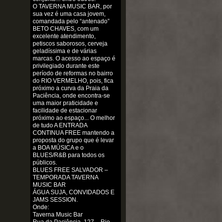
O TAVERNA MUSIC BAR, por
sua vez é uma casa jovem,
comandada pelo “antenado”
BETO CHAVES, com um
excelente atendimento,
petiscos saborosos, cerveja
geladíssima e de várias
marcas. O acesso ao espaço é
privilegiado durante este
período de reformas no bairro
do RIO VERMELHO, pois, fica
próximo a curva da Praia da
Paciência, onde encontra-se
uma maior praticidade e
facilidade de estacionar
próximo ao espaço... O melhor
de tudo A ENTRADA
CONTINUA FREE mantendo a
proposta do grupo que é levar
a BOA MÚSICA e o
BLUES/R&B para todos os
públicos.
BLUES FREE SALVADOR –
TEMPORADA TAVERNA
MUSIC BAR
ÁGUA SUJA, CONVIDADOS E
JAMS SESSION.
Onde:
Taverna Music Bar