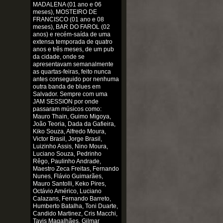
MADALENA (01 ano e 06
meses), MOSTEIRO DE
FRANCISCO (01 ano e 08
meses), BAR DO FAROL (02
anos) e recém-saída de uma
extensa temporada de quatro
anos e três meses, de um pub
da cidade, onde se
apresentavam semanalmente
as quartas-feiras, feito nunca
antes conseguido por nenhuma
outra banda de blues em
Salvador. Sempre com uma
JAM SESSION por onde
passaram músicos como:
Mauro Thain, Guimo Migoya,
João Teoria, Dada da Gafieira,
Kiko Souza, Alfredo Moura,
Victor Brasil, Jorge Brasil,
Luizinho Assis, Nino Moura,
Luciano Souza, Pedrinho
Rêgo, Paulinho Andrade,
Maestro Zeca Freitas, Fernando
Nunes, Flávio Guimarães,
Mauro Santolli, Keko Pires,
Octávio Américo, Luciano
Calazans, Fernando Barreto,
Humberto Batalha, Toni Duarte,
Candido Martinez, Cris Macchi,
Tavis Magalhães, Gilmar