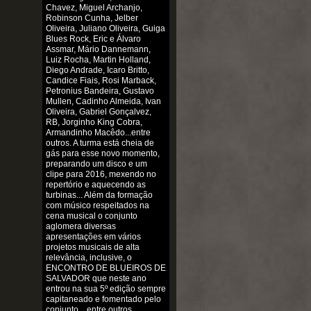
Chavez, Miguel Archanjo,
Robinson Cunha, Jelber
Oliveira, Juliano Oliveira, Guiga
Blues Rock, Eric e Álvaro
Assmar, Mário Dannemann,
Luiz Rocha, Martin Holland,
Diego Andrade, Icaro Britto,
Candice Fiais, Rosi Marback,
Petronius Bandeira, Gustavo
Mullen, Cadinho Almeida, Ivan
Oliveira, Gabriel Gonçalvez,
RB, Jorginho King Cobra,
Armandinho Macêdo...entre
outros. A turma está cheia de
gás para esse novo momento,
preparando um disco e um
clipe para 2016, mexendo no
repertório e aquecendo as
turbinas... Além da formação
com músico respeitados na
cena musical o conjunto
aglomera diversas
apresentações em vários
projetos musicais de alta
relevância, inclusive, o
ENCONTRO DE BLUEIROS DE
SALVADOR que neste ano
entrou na sua 5º edição sempre
capitaneado e fomentado pelo
conjunto... entre outros.