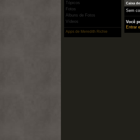
Tópicos
Caixa d
Fotos
Sem com
Álbuns de Fotos
Vídeos
Você p
Entrar
Apps de Meredith Richie