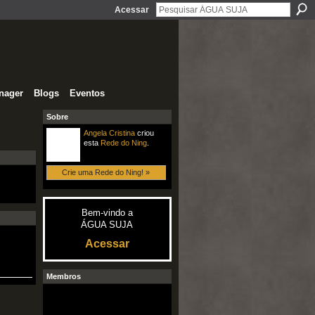
Acessar
nager
Blogs
Eventos
Sobre
Angela Cristina
criou
esta
Rede do Ning
.
Crie uma Rede do Ning! »
Bem-vindo a
ÁGUA SUJA
Acessar
Membros